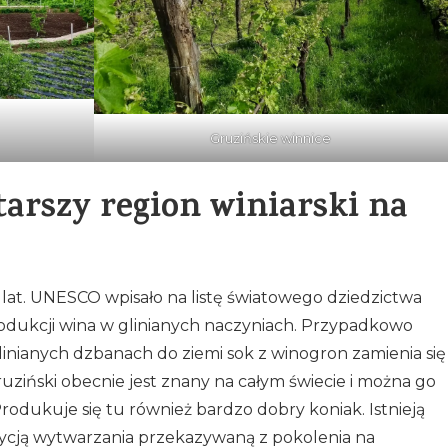
Gruzińskie winnice
tarszy region winiarski na
 lat. UNESCO wpisało na listę światowego dziedzictwa
odukcji wina w glinianych naczyniach. Przypadkowo
linianych dzbanach do ziemi sok z winogron zamienia się
uziński obecnie jest znany na całym świecie i można go
odukuje się tu również bardzo dobry koniak. Istnieją
adycją wytwarzania przekazywaną z pokolenia na