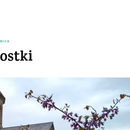
NICA
ostki