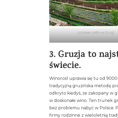
Uprawa roślin w Gruzji
3.
Gruzja to najs
świecie.
Winorośl uprawia się tu od 9000
tradycyjną gruzińska metodę pr
odkryto kiedyś, że zakopany w g
w doskonałe wino. Ten trunek gr
bez problemu nabyć w Polsce. Pr
firmy rodzinne z wieloletnią tr