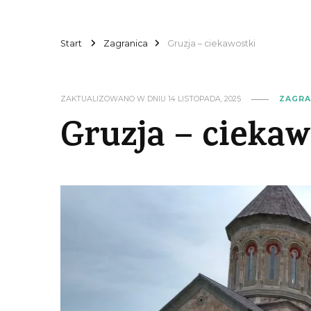
Start
Zagranica
Gruzja – ciekawostki
ZAKTUALIZOWANO W DNIU
14 LISTOPADA, 2025
ZAGRA
Gruzja – ciekaw