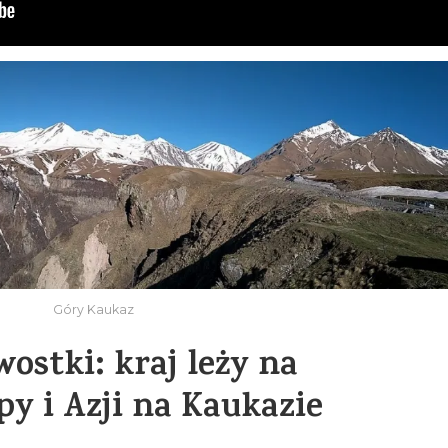
Góry Kaukaz
wostki: kraj leży na
y i Azji na Kaukazie