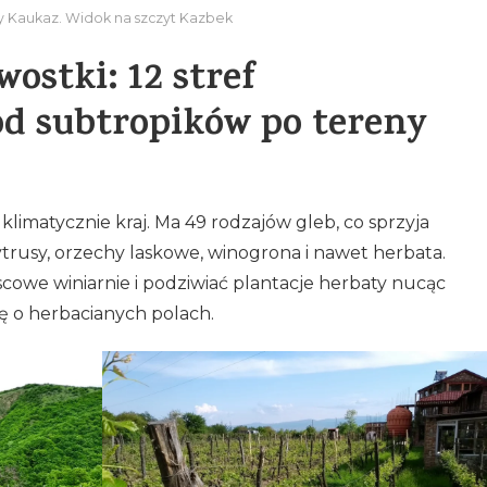
y Kaukaz. Widok na szczyt Kazbek
wostki: 12 stref
d subtropików po tereny
klimatycznie kraj. Ma 49 rodzajów gleb, co sprzyja
ytrusy, orzechy laskowe, winogrona i nawet herbata.
owe winiarnie i podziwiać plantacje herbaty nucąc
ę o herbacianych polach.