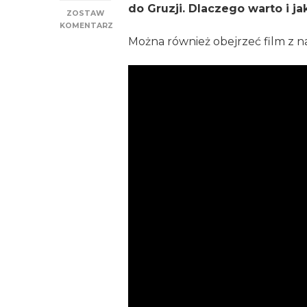
do Gruzji. Dlaczego warto i ja
ZOSTAW
KOMENTARZ
DO
Można również obejrzeć film z n
GRUZJA
–
CIEKAWOSTKI