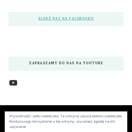
ŚLEDŹ NAS NA FACEBOOKU
ZAPRASZAMY DO NAS NA YOUTUBE
YouTube
www.myzwiedzamy.pl
Vilva | Stworzony przez
Prywatność i pliki ciasteczka: Ta witryna używa plików ciasteczek.
Kontynuując korzystanie z tej witryny, wyrażasz zgodę na ich
Blossom Themes
.Silnik:
WordPress
używanie.