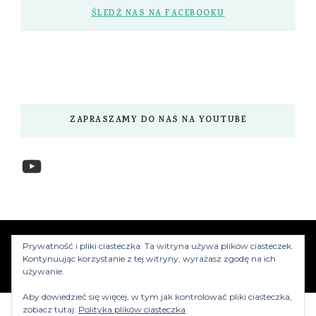
ŚLEDŹ NAS NA FACEBOOKU
ZAPRASZAMY DO NAS NA YOUTUBE
YouTube
www.myzwiedzamy.pl
Vilva | Stworzony przez
Prywatność i pliki ciasteczka: Ta witryna używa plików ciasteczek.
Blossom Themes
.Silnik:
WordPress
Kontynuując korzystanie z tej witryny, wyrażasz zgodę na ich
używanie.
Aby dowiedzieć się więcej, w tym jak kontrolować pliki ciasteczka,
zobacz tutaj:
Polityka plików ciasteczka