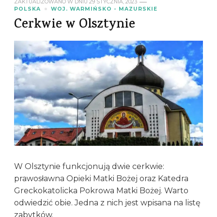
ZAKTUALIZOWANO W DNIU
29 STYCZNIA, 2023
POLSKA
WOJ. WARMIŃSKO - MAZURSKIE
Cerkwie w Olsztynie
W Olsztynie funkcjonują dwie cerkwie:
prawosławna Opieki Matki Bożej oraz Katedra
Greckokatolicka Pokrowa Matki Bożej. Warto
odwiedzić obie. Jedna z nich jest wpisana na listę
zabytków.