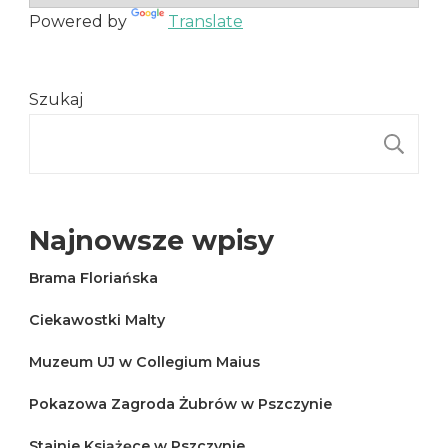
Powered by
Translate
Szukaj
S
Najnowsze wpisy
Brama Floriańska
Ciekawostki Malty
Muzeum UJ w Collegium Maius
Pokazowa Zagroda Żubrów w Pszczynie
Stajnie Książęce w Pszczynie