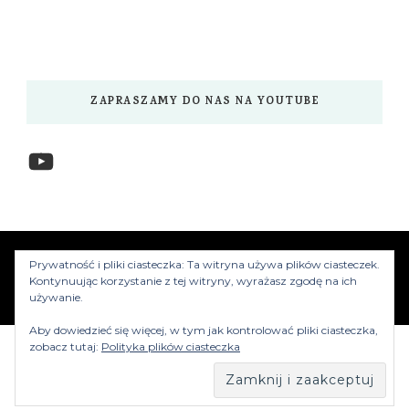
ZAPRASZAMY DO NAS NA YOUTUBE
YouTube
www.myzwiedzamy.pl
Vilva | Stworzony przez
Prywatność i pliki ciasteczka: Ta witryna używa plików ciasteczek.
Blossom Themes
.Silnik:
WordPress
Kontynuując korzystanie z tej witryny, wyrażasz zgodę na ich
używanie.
Aby dowiedzieć się więcej, w tym jak kontrolować pliki ciasteczka,
zobacz tutaj:
Polityka plików ciasteczka