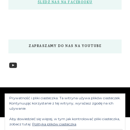
ŚLEDŹ NAS NA FACEBOOKU
ZAPRASZAMY DO NAS NA YOUTUBE
YouTube
www.myzwiedzamy.pl
Vilva | Stworzony przez
Prywatność i pliki ciasteczka: Ta witryna używa plików ciasteczek.
Blossom Themes
.Silnik:
WordPress
Kontynuując korzystanie z tej witryny, wyrażasz zgodę na ich
używanie.
Aby dowiedzieć się więcej, w tym jak kontrolować pliki ciasteczka,
zobacz tutaj:
Polityka plików ciasteczka