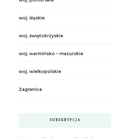
woj. pomorskie
woj. śląskie
woj. świętokrzyskie
woj. warmińsko – mazurskie
woj. wielkopolskie
Zagranica
SUBSKRYPCJA