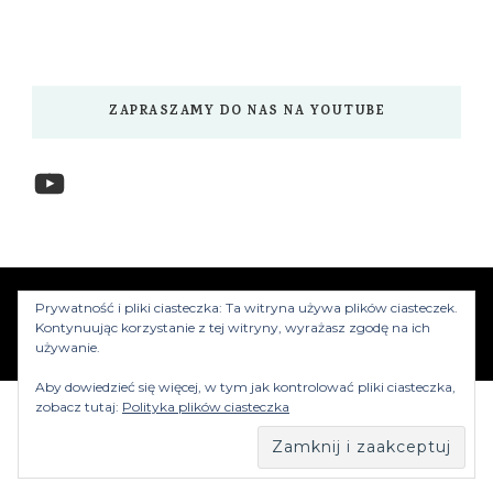
ZAPRASZAMY DO NAS NA YOUTUBE
YouTube
www.myzwiedzamy.pl
Vilva | Stworzony przez
Prywatność i pliki ciasteczka: Ta witryna używa plików ciasteczek.
Blossom Themes
.Silnik:
WordPress
Kontynuując korzystanie z tej witryny, wyrażasz zgodę na ich
używanie.
Aby dowiedzieć się więcej, w tym jak kontrolować pliki ciasteczka,
zobacz tutaj:
Polityka plików ciasteczka