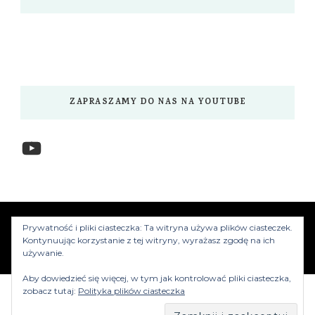
ZAPRASZAMY DO NAS NA YOUTUBE
YouTube
www.myzwiedzamy.pl
Vilva | Stworzony przez
Prywatność i pliki ciasteczka: Ta witryna używa plików ciasteczek.
Blossom Themes
.Silnik:
WordPress
Kontynuując korzystanie z tej witryny, wyrażasz zgodę na ich
używanie.
Aby dowiedzieć się więcej, w tym jak kontrolować pliki ciasteczka,
zobacz tutaj:
Polityka plików ciasteczka