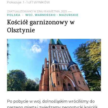
Pokazuje: 1 - 1 of 1 WYNIKÓW
ZAKTUALIZOWANO W DNIU
8 KWIETNIA, 2025
POLSKA
WOJ. WARMIŃSKO - MAZURSKIE
Kościół garnizonowy w
Olsztynie
Po pobycie w woj. dolnośląskim wróciliśmy do
naszego miasta i zwiedzamy neogotycki kościół