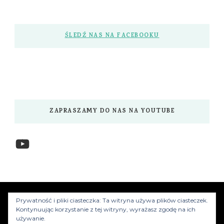
ŚLEDŹ NAS NA FACEBOOKU
ZAPRASZAMY DO NAS NA YOUTUBE
YouTube
www.myzwiedzamy.pl
Vilva | Stworzony przez
Prywatność i pliki ciasteczka: Ta witryna używa plików ciasteczek.
Blossom Themes
.Silnik:
WordPress
Kontynuując korzystanie z tej witryny, wyrażasz zgodę na ich
używanie.