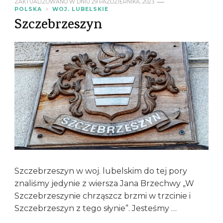
ZAKTUALIZOWANO W DNIU
29 PAŹDZIERNIKA, 2023
POLSKA
WOJ. LUBELSKIE
Szczebrzeszyn
Szczebrzeszyn w woj. lubelskim do tej pory
znaliśmy jedynie z wiersza Jana Brzechwy „W
Szczebrzeszynie chrząszcz brzmi w trzcinie i
Szczebrzeszyn z tego słynie”. Jesteśmy …