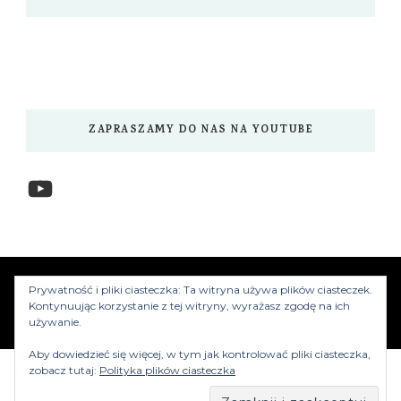
ZAPRASZAMY DO NAS NA YOUTUBE
YouTube
www.myzwiedzamy.pl
Vilva | Stworzony przez
Prywatność i pliki ciasteczka: Ta witryna używa plików ciasteczek.
Blossom Themes
.Silnik:
WordPress
Kontynuując korzystanie z tej witryny, wyrażasz zgodę na ich
używanie.
Aby dowiedzieć się więcej, w tym jak kontrolować pliki ciasteczka,
zobacz tutaj:
Polityka plików ciasteczka