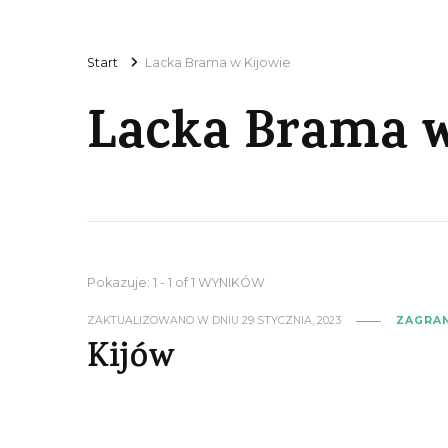
Start
Lacka Brama w Kijowie
Lacka Brama w
Pokazuje: 1 - 1 of 1 WYNIKÓW
ZAKTUALIZOWANO W DNIU
29 STYCZNIA, 2023
ZAGRA
Kijów