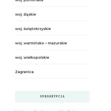
woj. pomorskie
woj. śląskie
woj. świętokrzyskie
woj. warmińsko – mazurskie
woj. wielkopolskie
Zagranica
SUBSKRYPCJA