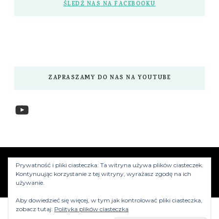
ŚLEDŹ NAS NA FACEBOOKU
ZAPRASZAMY DO NAS NA YOUTUBE
YouTube
www.myzwiedzamy.pl
Vilva | Stworzony przez
Prywatność i pliki ciasteczka: Ta witryna używa plików ciasteczek.
Blossom Themes
.Silnik:
WordPress
Kontynuując korzystanie z tej witryny, wyrażasz zgodę na ich
używanie.
Aby dowiedzieć się więcej, w tym jak kontrolować pliki ciasteczka,
zobacz tutaj:
Polityka plików ciasteczka