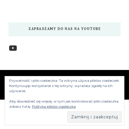
ZAPRASZAMY DO NAS NA YOUTUBE
YouTube
www.myzwiedzamy.pl
Vilva | Stworzony przez
Prywatność i pliki ciasteczka: Ta witryna używa plików ciasteczek.
Blossom Themes
.Silnik:
WordPress
Kontynuując korzystanie z tej witryny, wyrażasz zgodę na ich
używanie.
Aby dowiedzieć się więcej, w tym jak kontrolować pliki ciasteczka,
zobacz tutaj:
Polityka plików ciasteczka