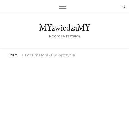
MYzwiedzaMY
Podróże kształcą
Start
Loża masońska w Kętrzynie