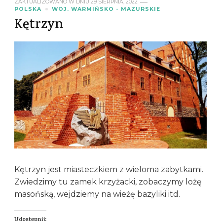
ZAKTUALIZOWANO W DNIU
29 SIERPNIA, 2022
POLSKA
WOJ. WARMIŃSKO - MAZURSKIE
Kętrzyn
Kętrzyn jest miasteczkiem z wieloma zabytkami.
Zwiedzimy tu zamek krzyżacki, zobaczymy lożę
masońską, wejdziemy na wieżę bazyliki itd.
Udostępnij: