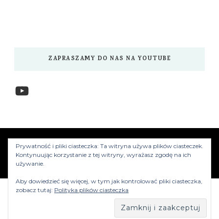
ZAPRASZAMY DO NAS NA YOUTUBE
YouTube
www.myzwiedzamy.pl
Vilva | Stworzony przez
Prywatność i pliki ciasteczka: Ta witryna używa plików ciasteczek.
Blossom Themes
.Silnik:
WordPress
Kontynuując korzystanie z tej witryny, wyrażasz zgodę na ich
używanie.
Aby dowiedzieć się więcej, w tym jak kontrolować pliki ciasteczka,
zobacz tutaj:
Polityka plików ciasteczka