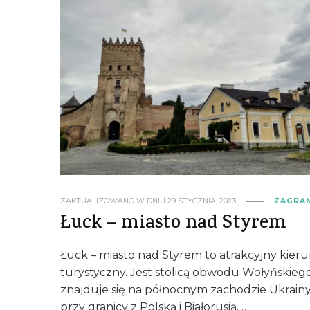
ZAKTUALIZOWANO W DNIU
29 STYCZNIA, 2023
ZAGRA
Łuck – miasto nad Styrem
Łuck – miasto nad Styrem to atrakcyjny kier
turystyczny. Jest stolicą obwodu Wołyńskiego
znajduje się na północnym zachodzie Ukrainy
przy granicy z Polską i Białorusią. …