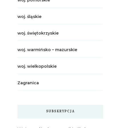
woj. pomorskie
woj. śląskie
woj. świętokrzyskie
woj. warmińsko – mazurskie
woj. wielkopolskie
Zagranica
SUBSKRYPCJA