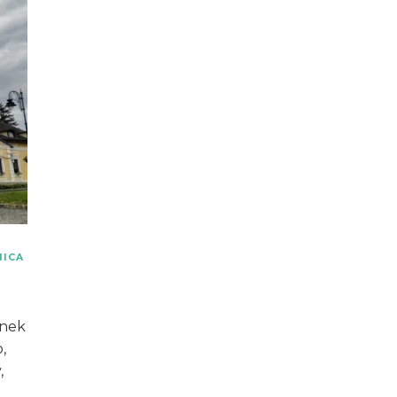
NICA
unek
,
,