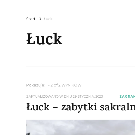
Start
Łuck
Łuck
Pokazuje: 1 - 2 of 2 WYNIKÓW
ZAKTUALIZOWANO W DNIU
29 STYCZNIA, 2023
ZAGRA
Łuck – zabytki sakral