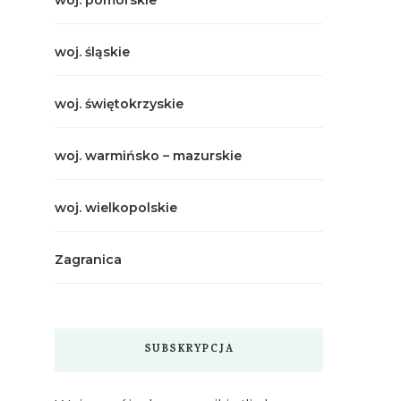
woj. pomorskie
woj. śląskie
woj. świętokrzyskie
woj. warmińsko – mazurskie
woj. wielkopolskie
Zagranica
SUBSKRYPCJA