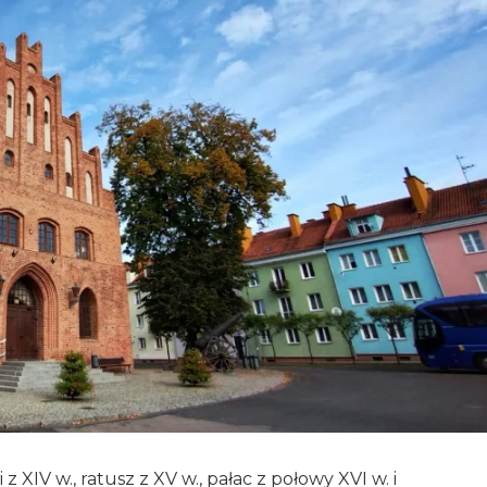
z XIV w., ratusz z XV w., pałac z połowy XVI w. i