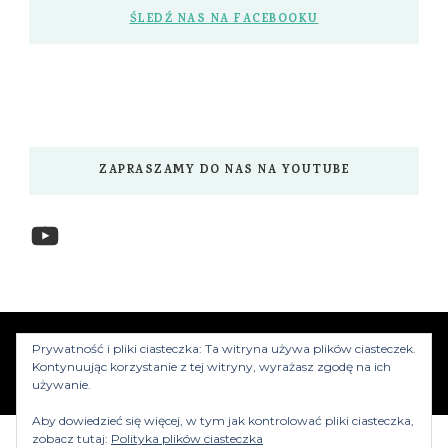
ŚLEDŹ NAS NA FACEBOOKU
ZAPRASZAMY DO NAS NA YOUTUBE
YouTube
www.myzwiedzamy.pl
Vilva | Stworzony przez
Prywatność i pliki ciasteczka: Ta witryna używa plików ciasteczek.
Blossom Themes
.Silnik:
WordPress
Kontynuując korzystanie z tej witryny, wyrażasz zgodę na ich
używanie.
Aby dowiedzieć się więcej, w tym jak kontrolować pliki ciasteczka,
zobacz tutaj:
Polityka plików ciasteczka