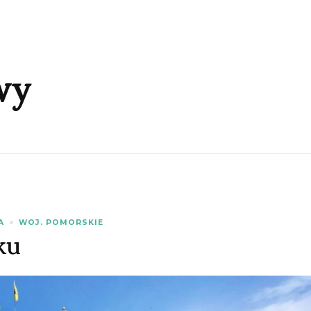
wy
A
WOJ. POMORSKIE
ku