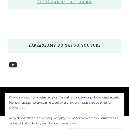
ŚLEDŹ NAS NA FACEBOOKU
ZAPRASZAMY DO NAS NA YOUTUBE
YouTube
www.myzwiedzamy.pl
Vilva | Stworzony przez
Prywatność i pliki ciasteczka: Ta witryna używa plików ciasteczek.
Blossom Themes
.Silnik:
WordPress
Kontynuując korzystanie z tej witryny, wyrażasz zgodę na ich
używanie.
Aby dowiedzieć się więcej, w tym jak kontrolować pliki ciasteczka,
zobacz tutaj:
Polityka plików ciasteczka