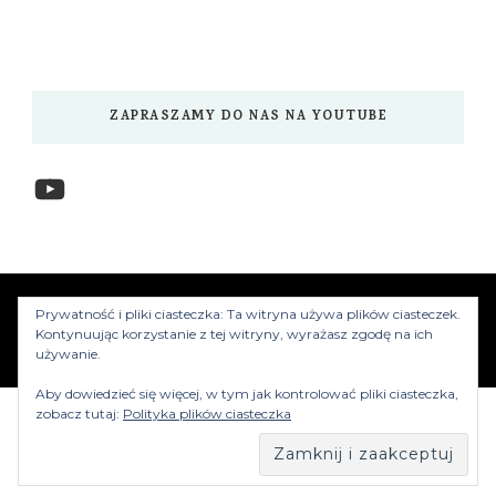
ZAPRASZAMY DO NAS NA YOUTUBE
YouTube
www.myzwiedzamy.pl
Vilva | Stworzony przez
Prywatność i pliki ciasteczka: Ta witryna używa plików ciasteczek.
Blossom Themes
.Silnik:
WordPress
Kontynuując korzystanie z tej witryny, wyrażasz zgodę na ich
używanie.
Aby dowiedzieć się więcej, w tym jak kontrolować pliki ciasteczka,
zobacz tutaj:
Polityka plików ciasteczka