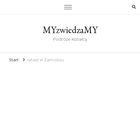
MYzwiedzaMY
Podróże kształcą
Start
ratusz w Zamościu