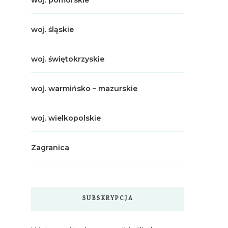
woj. pomorskie
woj. śląskie
woj. świętokrzyskie
woj. warmińsko – mazurskie
woj. wielkopolskie
Zagranica
SUBSKRYPCJA