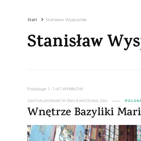
Start
Stanisław Wyspiański
Stanisław Wys
Pokazuje: 1 - 1 of 1 WYNIKÓW
ZAKTUALIZOWANO W DNIU
8 WRZEŚNIA, 2024
POLSK
Wnętrze Bazyliki Mari