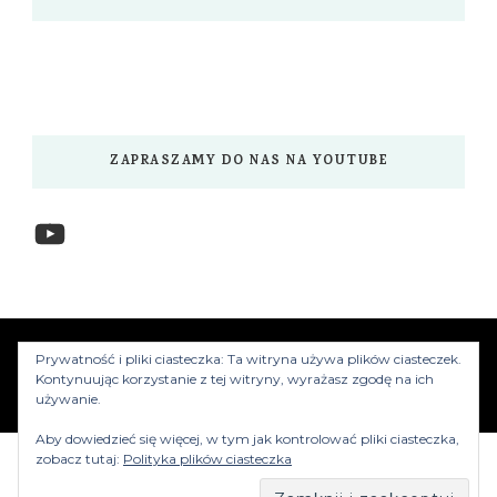
ZAPRASZAMY DO NAS NA YOUTUBE
YouTube
www.myzwiedzamy.pl
Vilva | Stworzony przez
Prywatność i pliki ciasteczka: Ta witryna używa plików ciasteczek.
Blossom Themes
.Silnik:
WordPress
Kontynuując korzystanie z tej witryny, wyrażasz zgodę na ich
używanie.
Aby dowiedzieć się więcej, w tym jak kontrolować pliki ciasteczka,
zobacz tutaj:
Polityka plików ciasteczka