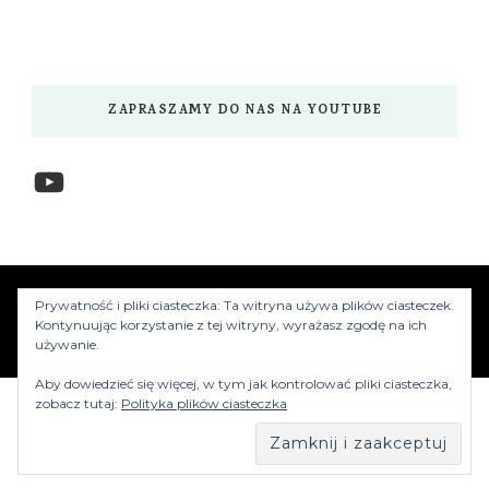
ZAPRASZAMY DO NAS NA YOUTUBE
YouTube
www.myzwiedzamy.pl
Vilva | Stworzony przez
Prywatność i pliki ciasteczka: Ta witryna używa plików ciasteczek.
Blossom Themes
.Silnik:
WordPress
Kontynuując korzystanie z tej witryny, wyrażasz zgodę na ich
używanie.
Aby dowiedzieć się więcej, w tym jak kontrolować pliki ciasteczka,
zobacz tutaj:
Polityka plików ciasteczka