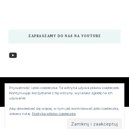
ZAPRASZAMY DO NAS NA YOUTUBE
YouTube
www.myzwiedzamy.pl
Vilva | Stworzony przez
Prywatność i pliki ciasteczka: Ta witryna używa plików ciasteczek.
Blossom Themes
.Silnik:
WordPress
Kontynuując korzystanie z tej witryny, wyrażasz zgodę na ich
używanie.
Aby dowiedzieć się więcej, w tym jak kontrolować pliki ciasteczka,
zobacz tutaj:
Polityka plików ciasteczka