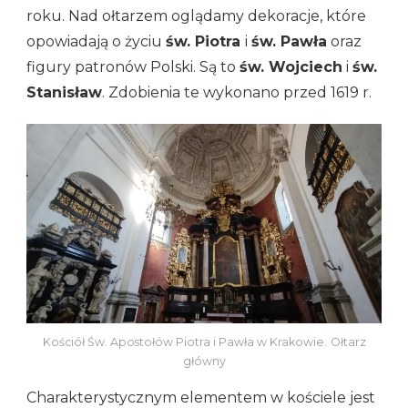
roku. Nad ołtarzem oglądamy dekoracje, które
opowiadają o życiu
św. Piotra
i
św. Pawła
oraz
figury patronów Polski. Są to
św. Wojciech
i
św.
Stanisław
. Zdobienia te wykonano przed 1619 r.
Kościół Św. Apostołów Piotra i Pawła w Krakowie.
Ołtarz
główny
Charakterystycznym elementem w kościele jest