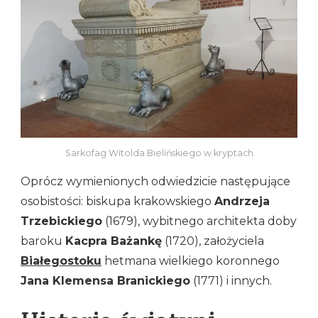
Sarkofag Witolda Bielińskiego w kryptach
Oprócz wymienionych odwiedzicie następujące
osobistości: biskupa krakowskiego
Andrzeja
Trzebickiego
(1679), wybitnego architekta doby
baroku
Kacpra Bażankę
(1720), założyciela
Białegostoku
hetmana wielkiego koronnego
Jana Klemensa Branickiego
(1771) i innych.