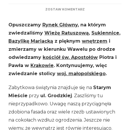
DO
ZOSTAW KOMENTARZ
KOŚCIÓŁ
ŚW.
Opuszczamy
Rynek Główny
, na którym
APOSTOŁÓW
PIOTRA
zwiedzaliśmy
Wieżę Ratuszową
,
Sukiennice
,
I
Bazylikę Mariacką
z pięknym
wnętrzem
i
PAWŁA
W
zmierzamy w kierunku Wawelu po drodze
KRAKOWIE
odwiedzamy
kościół św. Apostołów
Piotra i
Pawła w
Krakowie
. Kontynuujemy, więc
zwiedzanie stolicy
woj. małopolskiego
.
Zabytkowa świątynia znajduje się na
Starym
Mieście
przy
ul. Grodzkiej
. Zaszliśmy tu
nieprzypadkowo. Uwagę naszą przyciągnęła
zdobiona fasada oraz wiele rzeźb ustawionych
na cokołach wzdłuż ogrodzenia. Jeszcze nie
wiemy, że wewnątrz jest równie interesująco.