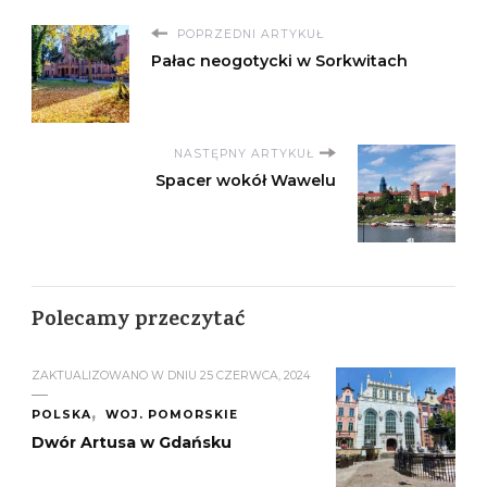
POPRZEDNI ARTYKUŁ
Pałac neogotycki w Sorkwitach
NASTĘPNY ARTYKUŁ
Spacer wokół Wawelu
Polecamy przeczytać
ZAKTUALIZOWANO W DNIU
25 CZERWCA, 2024
POLSKA
WOJ. POMORSKIE
Dwór Artusa w Gdańsku