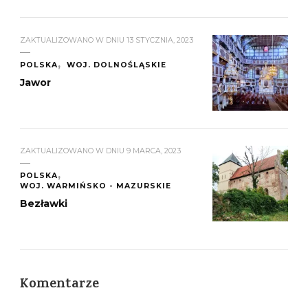
ZAKTUALIZOWANO W DNIU
13 STYCZNIA, 2023
POLSKA
WOJ. DOLNOŚLĄSKIE
Jawor
ZAKTUALIZOWANO W DNIU
9 MARCA, 2023
POLSKA
WOJ. WARMIŃSKO - MAZURSKIE
Bezławki
Komentarze