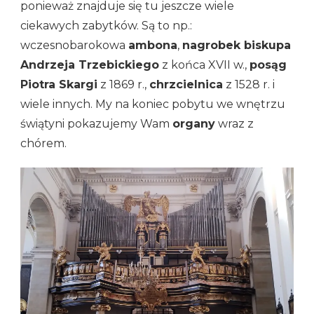
ponieważ znajduje się tu jeszcze wiele
ciekawych zabytków. Są to np.:
wczesnobarokowa
ambona
,
nagrobek biskupa
Andrzeja Trzebickiego
z końca XVII w.,
posąg
Piotra Skargi
z 1869 r.,
chrzcielnica
z 1528 r. i
wiele innych. My na koniec pobytu we wnętrzu
świątyni pokazujemy Wam
organy
wraz z
chórem.