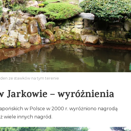
den ze stawków na tym terenie
w Jarkowie – wyróżnienia
apońskich w Polsce w 2000 r. wyróżniono nagrodą
ż wiele innych nagród.