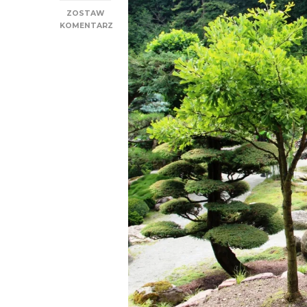
ZOSTAW
KOMENTARZ
DO
OGRÓD
JAPOŃSKI
W
JARKOWIE