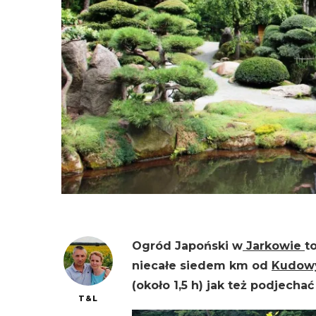
Ogród Japoński w
Jarkowie
t
niecałe siedem km od
Kudowy
(około 1,5 h) jak też podjech
T&L