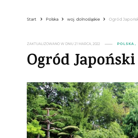
Start
Polska
woj. dolnośląskie
Ogród Japońsk
ZAKTUALIZOWANO W DNIU
21 MARCA, 2022
POLSKA
Ogród Japoński