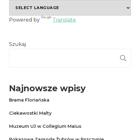
Powered by
Translate
Szukaj
S
Najnowsze wpisy
Brama Floriańska
Ciekawostki Malty
Muzeum UJ w Collegium Maius
Pokazowa Zagroda Żubrów w Pszczynie