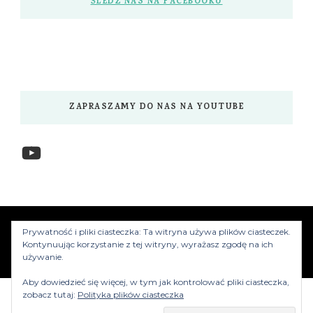
ŚLEDŹ NAS NA FACEBOOKU
ZAPRASZAMY DO NAS NA YOUTUBE
YouTube
www.myzwiedzamy.pl
Vilva | Stworzony przez
Prywatność i pliki ciasteczka: Ta witryna używa plików ciasteczek.
Blossom Themes
.Silnik:
WordPress
Kontynuując korzystanie z tej witryny, wyrażasz zgodę na ich
używanie.
Aby dowiedzieć się więcej, w tym jak kontrolować pliki ciasteczka,
zobacz tutaj:
Polityka plików ciasteczka