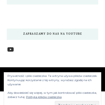
ZAPRASZAMY DO NAS NA YOUTUBE
YouTube
www.myzwiedzamy.pl
Vilva | Stworzony przez
Prywatność i pliki ciasteczka: Ta witryna używa plików ciasteczek.
Blossom Themes
.Silnik:
WordPress
Kontynuując korzystanie z tej witryny, wyrażasz zgodę na ich
używanie.
Aby dowiedzieć się więcej, w tym jak kontrolować pliki ciasteczka,
zobacz tutaj:
Polityka plików ciasteczka