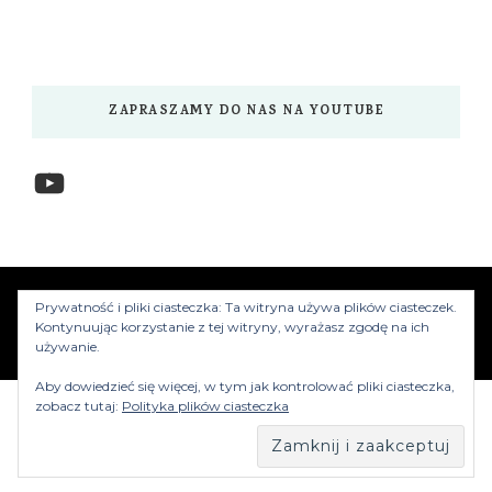
ZAPRASZAMY DO NAS NA YOUTUBE
YouTube
www.myzwiedzamy.pl
Vilva | Stworzony przez
Prywatność i pliki ciasteczka: Ta witryna używa plików ciasteczek.
Blossom Themes
.Silnik:
WordPress
Kontynuując korzystanie z tej witryny, wyrażasz zgodę na ich
używanie.
Aby dowiedzieć się więcej, w tym jak kontrolować pliki ciasteczka,
zobacz tutaj:
Polityka plików ciasteczka