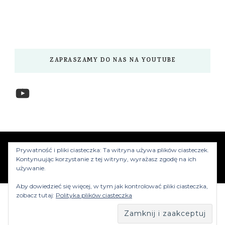
ZAPRASZAMY DO NAS NA YOUTUBE
YouTube
www.myzwiedzamy.pl
Vilva | Stworzony przez
Prywatność i pliki ciasteczka: Ta witryna używa plików ciasteczek.
Blossom Themes
.Silnik:
WordPress
Kontynuując korzystanie z tej witryny, wyrażasz zgodę na ich
używanie.
Aby dowiedzieć się więcej, w tym jak kontrolować pliki ciasteczka,
zobacz tutaj:
Polityka plików ciasteczka