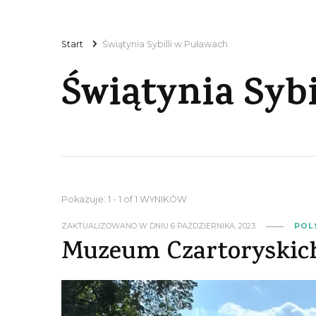
Start
Świątynia Sybilli w Puławach
Świątynia Syb
Pokazuje: 1 - 1 of 1 WYNIKÓW
ZAKTUALIZOWANO W DNIU
6 PAŹDZIERNIKA, 2023
POL
Muzeum Czartoryskic