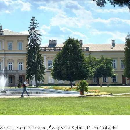
odzą m.in.: pałac, Świątynia Sybilli, Dom Gotycki.