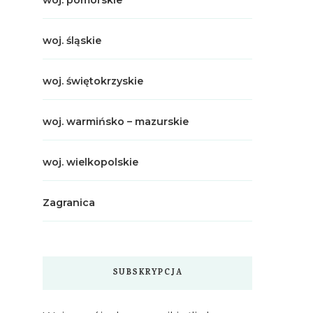
woj. pomorskie
woj. śląskie
woj. świętokrzyskie
woj. warmińsko – mazurskie
woj. wielkopolskie
Zagranica
SUBSKRYPCJA