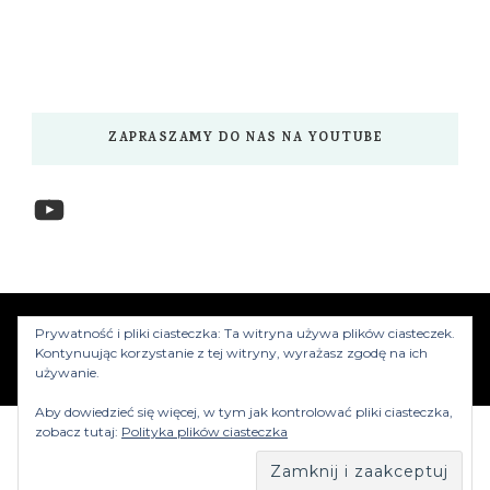
ZAPRASZAMY DO NAS NA YOUTUBE
YouTube
www.myzwiedzamy.pl
Vilva | Stworzony przez
Prywatność i pliki ciasteczka: Ta witryna używa plików ciasteczek.
Blossom Themes
.Silnik:
WordPress
Kontynuując korzystanie z tej witryny, wyrażasz zgodę na ich
używanie.
Aby dowiedzieć się więcej, w tym jak kontrolować pliki ciasteczka,
zobacz tutaj:
Polityka plików ciasteczka