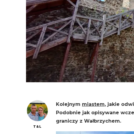
Kolejnym
miastem
, jakie od
Podobnie jak opisywane wcze
graniczy z Wałbrzychem.
T&L