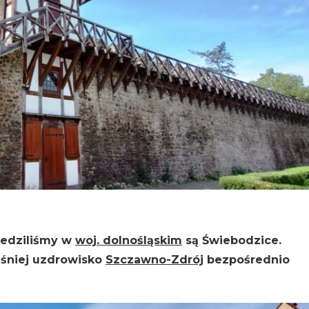
wiedziliśmy w
woj. dolnośląskim
są Świebodzice.
śniej uzdrowisko
Szczawno-Zdrój
bezpośrednio