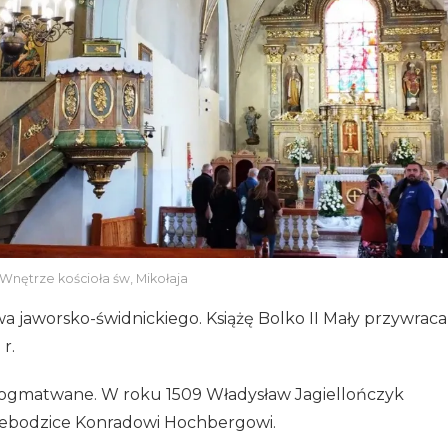
Wnętrze kościoła św, Mikołaja
a jaworsko-świdnickiego. Książę Bolko II Mały przywraca
r.
 pogmatwane. W roku 1509 Władysław Jagiellończyk
iebodzice Konradowi Hochbergowi.