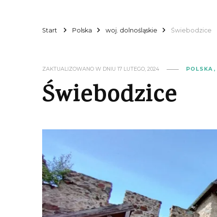
Start
Polska
woj. dolnośląskie
Świebodzice
ZAKTUALIZOWANO W DNIU
17 LUTEGO, 2024
POLSKA
Świebodzice