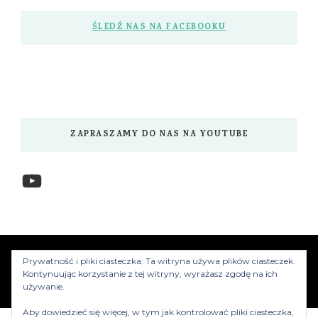
ŚLEDŹ NAS NA FACEBOOKU
ZAPRASZAMY DO NAS NA YOUTUBE
YouTube
www.myzwiedzamy.pl
Vilva | Stworzony przez
Prywatność i pliki ciasteczka: Ta witryna używa plików ciasteczek.
Blossom Themes
.Silnik:
WordPress
Kontynuując korzystanie z tej witryny, wyrażasz zgodę na ich
używanie.
Aby dowiedzieć się więcej, w tym jak kontrolować pliki ciasteczka,