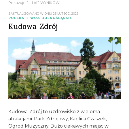
Pokazuje: 1 - 1 of 1 WYNIKÓW
ZAKTUALIZOWANO W DNIU
25 LUTEGO, 2022
POLSKA
WOJ. DOLNOŚLĄSKIE
Kudowa-Zdrój
Kudowa-Zdrój to uzdrowisko z wieloma
atrakcjami: Park Zdrojowy, Kaplica Czaszek,
Ogród Muzyczny. Dużo ciekawych miejsc w