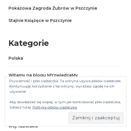
Pokazowa Zagroda Żubrów w Pszczynie
Stajnie Książęce w Pszczynie
Kategorie
Polska
Witamy na blogu MYzwiedzaMy
Prywatność i pliki ciasteczka: Ta witryna używa plików ciasteczek.
Kontynuując korzystanie z tej witryny, wyrażasz zgodę na ich
używanie.
woj. dolnośląskie
Aby dowiedzieć się więcej, w tym jak kontrolować pliki ciasteczka,
zobacz tutaj:
Polityka plików ciasteczka
woj. kujawsko-pomorskie
woj. lubelskie