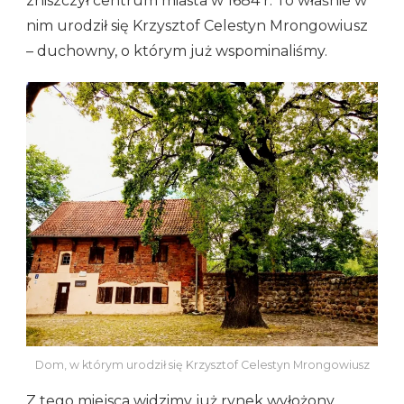
zniszczył centrum miasta w 1684 r. To właśnie w
nim urodził się Krzysztof Celestyn Mrongowiusz
– duchowny, o którym już wspominaliśmy.
Dom, w którym urodził się Krzysztof Celestyn Mrongowiusz
Z tego miejsca widzimy już rynek wyłożony