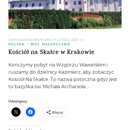
ZAKTUALIZOWANO W DNIU
21 LUTEGO, 2025
POLSKA
WOJ. MAŁOPOLSKIE
Kościół na Skałce w Krakowie
Kończymy pobyt na Wzgórzu Wawelskim i
ruszamy do dzielnicy Kazimierz, aby zobaczyć
Kościół Na Skałce. To nazwa potoczna gdyż jest
to bazylika św. Michała Archanioła …
Udostępnij:
Więcej