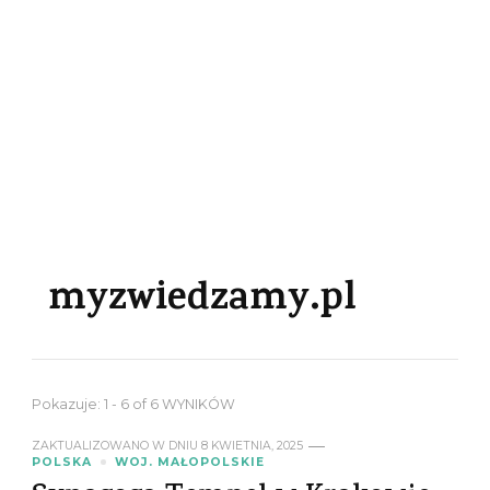
myzwiedzamy.pl
Pokazuje: 1 - 6 of 6 WYNIKÓW
ZAKTUALIZOWANO W DNIU
8 KWIETNIA, 2025
POLSKA
WOJ. MAŁOPOLSKIE