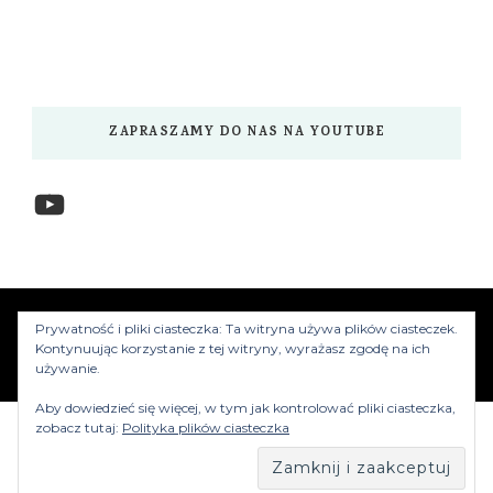
ZAPRASZAMY DO NAS NA YOUTUBE
YouTube
www.myzwiedzamy.pl
Vilva | Stworzony przez
Prywatność i pliki ciasteczka: Ta witryna używa plików ciasteczek.
Blossom Themes
.Silnik:
WordPress
Kontynuując korzystanie z tej witryny, wyrażasz zgodę na ich
używanie.
Aby dowiedzieć się więcej, w tym jak kontrolować pliki ciasteczka,
zobacz tutaj:
Polityka plików ciasteczka