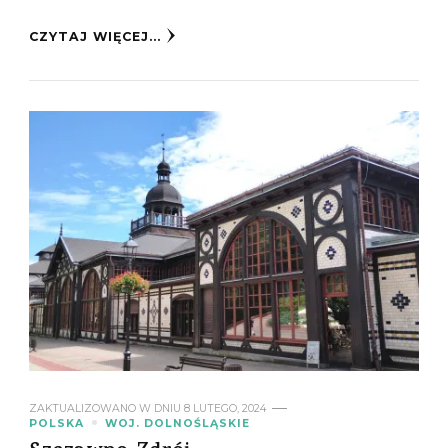
CZYTAJ WIĘCEJ...
ZAKTUALIZOWANO W DNIU
8 LUTEGO, 2024
POLSKA
WOJ. DOLNOŚLĄSKIE