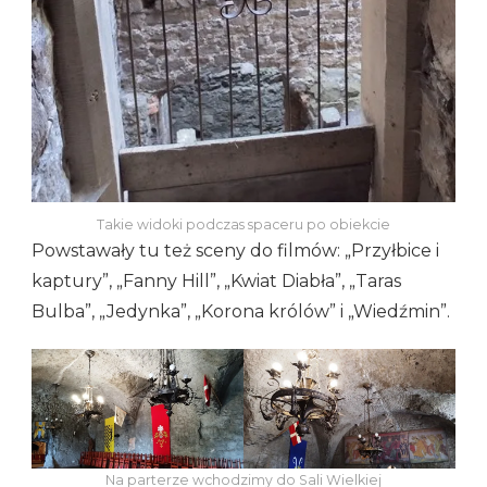
Takie widoki podczas spaceru po obiekcie
Powstawały tu też sceny do filmów: „Przyłbice i
kaptury”, „Fanny Hill”, „Kwiat Diabła”, „Taras
Bulba”, „Jedynka”, „Korona królów” i „Wiedźmin”.
Na parterze wchodzimy do Sali Wielkiej