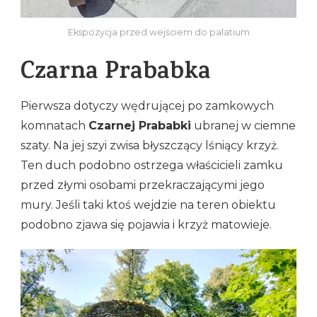
Ekspozycja przed wejściem do palatium
Czarna Prababka
Pierwsza dotyczy wędrującej po zamkowych
komnatach
Czarnej Prababki
ubranej w ciemne
szaty. Na jej szyi zwisa błyszczący lśniący krzyż.
Ten duch podobno ostrzega właścicieli zamku
przed złymi osobami przekraczającymi jego
mury. Jeśli taki ktoś wejdzie na teren obiektu
podobno zjawa się pojawia i krzyż matowieje.