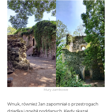
Mury zamkowe
Wnuk, również Jan zapomniał o przestrogach
dziadka i gnębił poddanych. Kiedy skazał