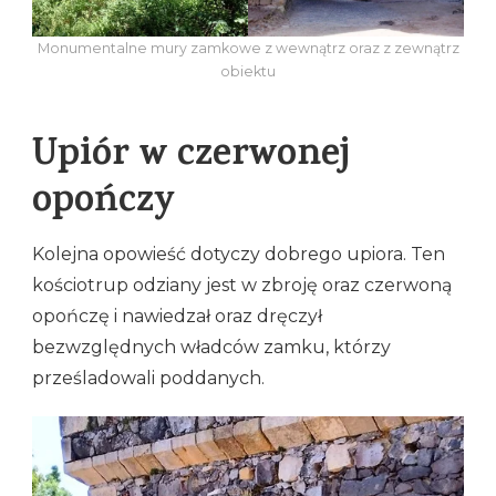
Monumentalne mury zamkowe z wewnątrz oraz z zewnątrz
obiektu
Upiór w czerwonej
opończy
Kolejna opowieść dotyczy dobrego upiora. Ten
kościotrup odziany jest w zbroję oraz czerwoną
opończę i nawiedzał oraz dręczył
bezwzględnych władców zamku, którzy
prześladowali poddanych.