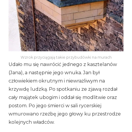
Wzrok przyciągają takie przybudówki na murach
Udało mu się nawrócić jednego z kasztelanów
(Jana), a następnie jego wnuka. Jan był
człowiekiem okrutnym i niewrażliwym na
krzywdę ludzką. Po spotkaniu ze zjawą rozdał
cały majątek ubogim i oddał się modlitwie oraz
postom. Po jego śmierci w sali rycerskiej
wmurowano rzeźbę jego głowy ku przestrodze
kolejnych władców.