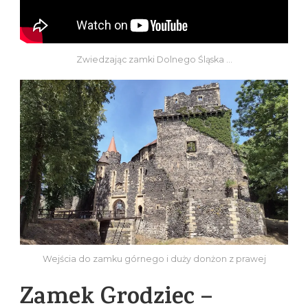
Zwiedzając zamki Dolnego Śląska …
Wejścia do zamku górnego i duży donżon z prawej
Zamek Grodziec –