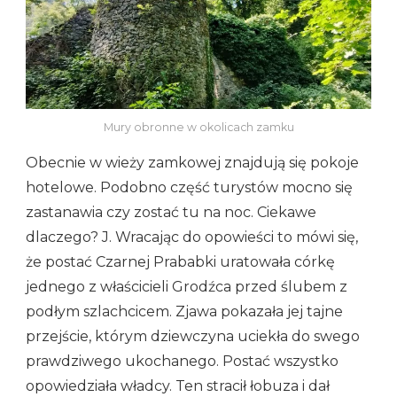
Mury obronne w okolicach zamku
Obecnie w wieży zamkowej znajdują się pokoje
hotelowe. Podobno część turystów mocno się
zastanawia czy zostać tu na noc. Ciekawe
dlaczego? J. Wracając do opowieści to mówi się,
że postać Czarnej Prababki uratowała córkę
jednego z właścicieli Grodźca przed ślubem z
podłym szlachcicem. Zjawa pokazała jej tajne
przejście, którym dziewczyna uciekła do swego
prawdziwego ukochanego. Postać wszystko
opowiedziała władcy. Ten stracił łobuza i dał