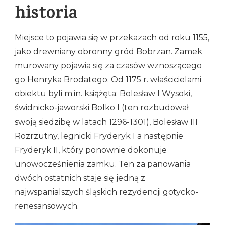
historia
Miejsce to pojawia się w przekazach od roku 1155,
jako drewniany obronny gród Bobrzan. Zamek
murowany pojawia się za czasów wznoszącego
go Henryka Brodatego. Od 1175 r. właścicielami
obiektu byli m.in. książęta: Bolesław I Wysoki,
świdnicko-jaworski Bolko I (ten rozbudował
swoją siedzibę w latach 1296-1301), Bolesław III
Rozrzutny, legnicki Fryderyk I a następnie
Fryderyk II, który ponownie dokonuje
unowocześnienia zamku. Ten za panowania
dwóch ostatnich staje się jedną z
najwspanialszych śląskich rezydencji gotycko-
renesansowych.