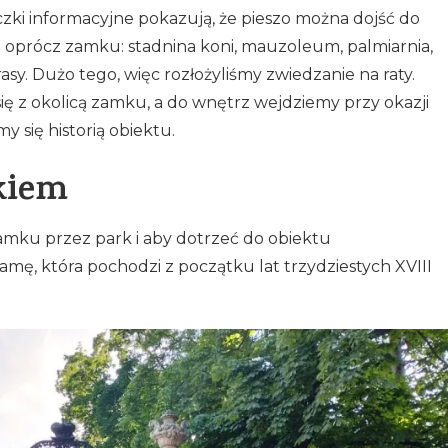
czki informacyjne pokazują, że pieszo można dojść do
 to oprócz zamku: stadnina koni, mauzoleum, palmiarnia,
asy. Dużo tego, więc rozłożyliśmy zwiedzanie na raty.
ię z okolicą zamku, a do wnętrz wejdziemy przy okazji
y się historią obiektu.
kiem
amku przez park i aby dotrzeć do obiektu
mę, która pochodzi z początku lat trzydziestych XVIII