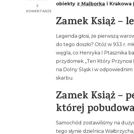
obiekty z
Malborka
i Krakowa
2
KOMENTARZE
DO
Zamek Książ – l
ZAMEK
KSIĄŻ
–
Legenda głosi, że pierwszą warow
PERŁA
WAŁBRZYCHA
do tego doszło? Otóż w 933 r. 
węgla, co Henryka I Ptasznika b
przydomek „Ten Który Przynosi K
na Dolny Śląsk i w odpowiednim 
skarbu.
Zamek Książ – p
której pobudow
Samochód zostawiliśmy na dużym
tego słynie dzielnica Wałbrzycha,