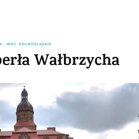
A
WOJ. DOLNOŚLĄSKIE
perła Wałbrzycha