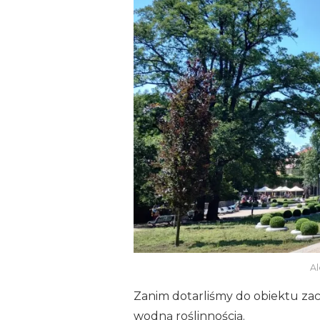
Al
Zanim dotarliśmy do obiektu za
wodną roślinnością.