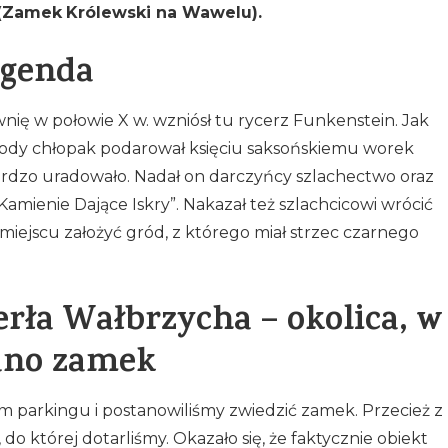
(Zamek
Królewski na Wawelu).
egenda
nię w połowie X w. wzniósł tu rycerz Funkenstein. Jak
młody chłopak podarował księciu saksońskiemu worek
ardzo uradowało. Nadał on darczyńcy szlachectwo oraz
amienie Dające Iskry”. Nakazał też szlachcicowi wrócić
miejscu założyć gród, z którego miał strzec czarnego
erła Wałbrzycha – okolica, w
ano zamek
 parkingu i postanowiliśmy zwiedzić zamek. Przecież z
 do której dotarliśmy. Okazało się, że faktycznie obiekt