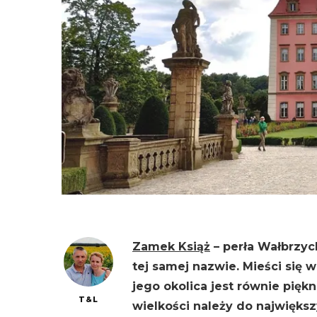
Zamek Książ
– perła Wałbrzyc
tej samej nazwie. Mieści się 
jego okolica jest równie pię
T&L
wielkości należy do najwięks