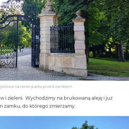
jściowa na teren parku przed zamkiem
 i zieleni. Wychodzimy na brukowaną aleję i już
en zamku, do którego zmierzamy.