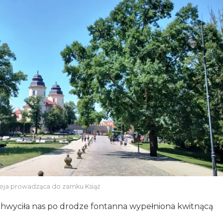
eja prowadząca do zamku Książ
chwyciła nas po drodze fontanna wypełniona kwitnącą