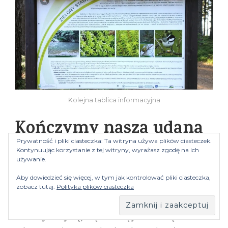
Kolejna tablica informacyjna
Kończymy naszą udaną
Prywatność i pliki ciasteczka: Ta witryna używa plików ciasteczek.
wycieczkę
Kontynuując korzystanie z tej witryny, wyrażasz zgodę na ich
używanie.
Do samochodu wracamy tą samą drogą, jaką tu
Aby dowiedzieć się więcej, w tym jak kontrolować pliki ciasteczka,
zobacz tutaj:
Polityka plików ciasteczka
dotarliśmy jednak widoki przy zmienionym
oświetleniu słonecznym są już nieco inne.
Zachwycamy się, więc znaną już okolicą i