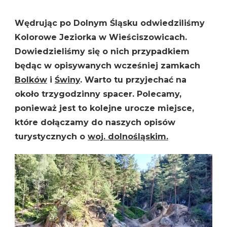
KOLOROWE
JEZIORKA
Wędrując po Dolnym Śląsku odwiedziliśmy
W
WIEŚCISZOWICACH
Kolorowe Jeziorka w Wieściszowicach.
Dowiedzieliśmy się o nich przypadkiem
będąc w opisywanych wcześniej zamkach
Bolków
i
Świny
. Warto tu przyjechać na
około trzygodzinny spacer. Polecamy,
ponieważ jest to kolejne urocze miejsce,
które dołączamy do naszych opisów
turystycznych o
woj. dolnośląskim.