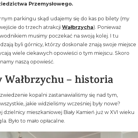
Dziedzictwa Przemysłowego.
ym parkingu skąd udajemy się do kas po bilety (my
ejście do trzech atrakcji
Wałbrzycha
). Ponieważ
zewodnikiem musimy poczekać na swoją kolej. I tu
zają byli górnicy, którzy doskonale znają swoje miejsce
ają wiele ciekawych opowieści o tym miejscu. Skoro
czynamy naszą opowieść.
w Wałbrzychu – historia
zwiedzenie kopalni zastanawialiśmy się nad tym,
wszystkie, jakie widzieliśmy wcześniej były nowe?
ej dzielnicy mieszkaniowej Biały Kamień już w XVI wieku
a. Było to mało opłacalne.