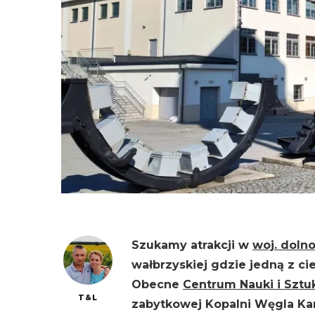
Szukamy atrakcji w
woj. doln
wałbrzyskiej gdzie jedną z ci
Obecne
Centrum Nauki i Sztuk
T&L
zabytkowej Kopalni Węgla Kam