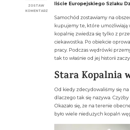
liście Europejskiego Szlaku 
ZOSTAW
KOMENTARZ
DO
Samochód zostawiamy na obszern
STARA
kupujemy te, które umożliwiają w
KOPALNIA
W
kopalnię zwiedza się tylko z pr
WAŁBRZYCHU
ciekawostka. Po obiekcie oprowad
pracy. Podczas wędrówki przemyc
tak to właśnie od jej historii za
Stara Kopalnia 
Od kiedy zdecydowaliśmy się na 
dlaczego tak się nazywa. Czyżby 
Okazało się, że na terenie obecn
było wiele niedużych kopalń węgl