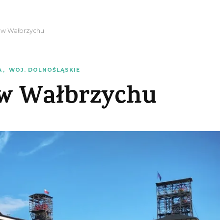
a w Wałbrzychu
A
WOJ. DOLNOŚLĄSKIE
 w Wałbrzychu