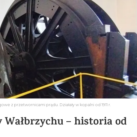
e z przetwornicami prądu. Działały w kopalni od 1911 r.
w Wałbrzychu – historia od