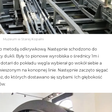
Muzeum w Starej Kopalni
 metodą odkrywkową. Następnie schodzono do
dukli. Były to pionowe wyrobiska o średnicy 1m i
 dotarł do pokładu węgla wybierał go wokół siebie a
eszonym na konopnej linie. Następnie zaczęto sięgać
óż, do których dostawano się szybami. Ich głębokość
ów.