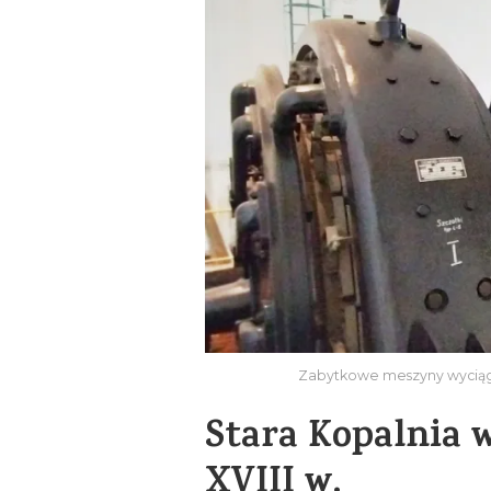
Zabytkowe meszyny wyciągow
Stara Kopalnia 
XVIII w.