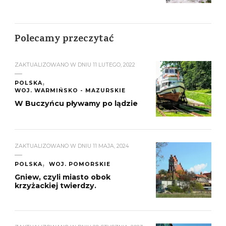
Polecamy przeczytać
ZAKTUALIZOWANO W DNIU
11 LUTEGO, 2022
POLSKA
WOJ. WARMIŃSKO - MAZURSKIE
W Buczyńcu pływamy po lądzie
ZAKTUALIZOWANO W DNIU
11 MAJA, 2024
POLSKA
WOJ. POMORSKIE
Gniew, czyli miasto obok
krzyżackiej twierdzy.