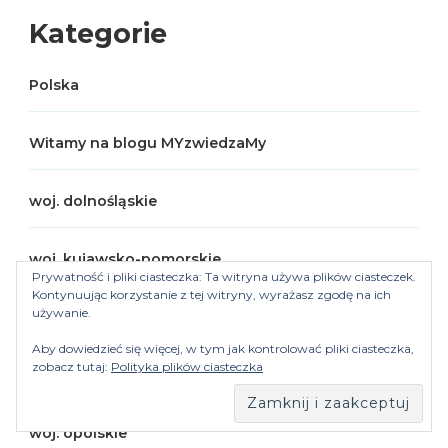
Kategorie
Polska
Witamy na blogu MYzwiedzaMy
woj. dolnośląskie
woj. kujawsko-pomorskie
Prywatność i pliki ciasteczka: Ta witryna używa plików ciasteczek.
Kontynuując korzystanie z tej witryny, wyrażasz zgodę na ich
używanie.
woj. lubelskie
Aby dowiedzieć się więcej, w tym jak kontrolować pliki ciasteczka,
zobacz tutaj:
Polityka plików ciasteczka
woj. małopolskie
woj. opolskie