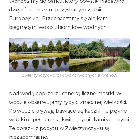
Wchodzimy do parku, który powstał niedawno
dzięki funduszom pozyskanym z Unii
Europejskiej. Przechadzamy się alejkami
biegnącymi wokół zbiorników wodnych.
Zwierzyńczyk – dróżki wokół wodnych akwenów
Nad wodą poprzerzucane są liczne mostki. W
wodzie obserwujemy ryby o znacznej wielkości.
Po wodzie pływają bawiące się kaczki. Te piękne
widoki dopełnione są kwitnącymi liliami wodnymi.
Te obrazki z pobytu w Zwierzyńczyku są
niezapomniane.