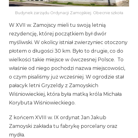
Budynek zarządu Ordynacji Zamojskiej. Obecnie szkoła
W XVII w. Zamojscy mieli tu swoją letnią
rezydencję, której początkiem był dwór
myśliwski. W okolicy istniał zwierzyniec otoczony
płotem o długości 30 km. Było to drugie, co do
wielkości takie miejsce w ówczesnej Polsce. To
właśnie od niego pochodzi nazwa miejscowości,
o czym pisaliśmy już wcześniej. W ogrodzie stał
pałacyk letni Gryzeldy z Zamoyskich
Wiśniowieckiej, która była matką króla Michała
Korybuta Wiśniowieckiego.
Z końcem XVIII w. IX ordynat Jan Jakub
Zamoyski zakłada tu fabrykę porcelany oraz
mydła.