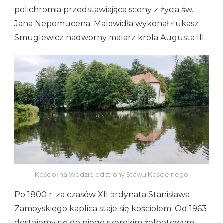
polichromia przedstawiająca sceny z życia św.
Jana Nepomucena. Malowidła wykonał Łukasz
Smuglewicz nadworny malarz króla Augusta III.
Kościół na Wodzie od strony Stawu Kościelnego
Po 1800 r. za czasów XII ordynata Stanisława
Zamoyskiego kaplica staje się kościołem. Od 1963
dostajemy się do niego szerokim żelbetowym