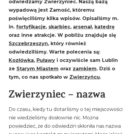
odwiedzamy Zwierzyniec. Naszą bazą
wypadową jest Zamość, któremu
poświęciliśmy kilka wpisów. Opisaliśmy m.
in.
fortyfikacje
,
skarbiec
,
arsenał
,
katedrę
oraz inne atrakcje. W pobliżu znajduje się
Szczebrzeszyn
, który również
odwiedziliśmy. Warte polecenia są:
Kozłówka
,
Puławy
i oczywiście sam Lublin
ze
Starym Miastem
oraz
zamkiem
. Dziś o
tym, co nas spotkało w
Zwierzyńcu
.
Zwierzyniec – nazwa
Do czasu, kiedy tu dotarliśmy o tej miejscowości
nie wiedzieliśmy dosłownie nic. Można
powiedzieć, że do odwiedzin skłoniła nas nazwa