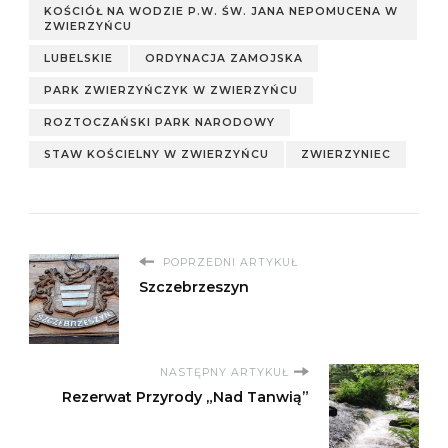
KOŚCIÓŁ NA WODZIE P.W. ŚW. JANA NEPOMUCENA W
ZWIERZYŃCU
LUBELSKIE
ORDYNACJA ZAMOJSKA
PARK ZWIERZYŃCZYK W ZWIERZYŃCU
ROZTOCZAŃSKI PARK NARODOWY
STAW KOŚCIELNY W ZWIERZYŃCU
ZWIERZYNIEC
POPRZEDNI ARTYKUŁ
Szczebrzeszyn
NASTĘPNY ARTYKUŁ
Rezerwat Przyrody „Nad Tanwią”